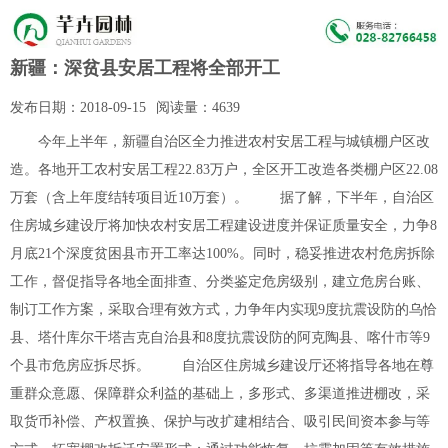
新疆：深贫县安居工程将全部开工
发布日期：
2018-09-15
阅读量：
4639
今年上半年，新疆自治区全力推进农村安居工程与城镇棚户区改
造。各地开工农村安居工程22.83万户，全区开工改造各类棚户区22.08
万套（含上年度结转项目近10万套）。 据了解，下半年，自治区
住房城乡建设厅将加快农村安居工程建设进度并保证质量安全，力争8
月底21个深度贫困县市开工率达100%。同时，稳妥推进农村危房拆除
工作，督促指导各地全面排查、分类鉴定危房级别，建立危房台账、
制订工作方案，采取合理有效方式，力争年内实现9度抗震设防的乌恰
县、塔什库尔干塔吉克自治县和8度抗震设防的阿克陶县、喀什市等9
个县市危房应拆尽拆。 自治区住房城乡建设厅还将指导各地在尊
重群众意愿、保障群众利益的基础上，多形式、多渠道推进棚改，采
取货币补偿、产权置换、保护与改扩建相结合、吸引民间资本参与等